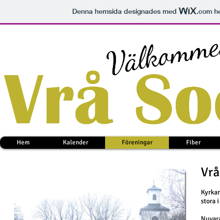
Denna hemsida designades med
.com
he
Hem
Kalender
Föreningar
Fiber
Vrå
Kyrkan
stora 
Nuvara