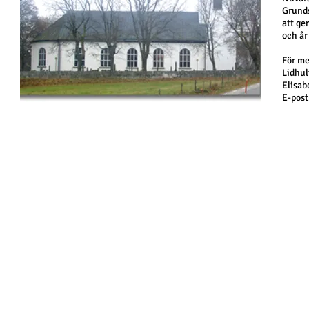
Grunds
att ge
och år
För me
Lidhul
Elisab
E-post